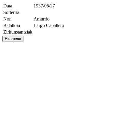
Data
1937/05/27
Sorterria
Non
Amurrio
Batalloia
Largo Caballero
Zirkunstantziak