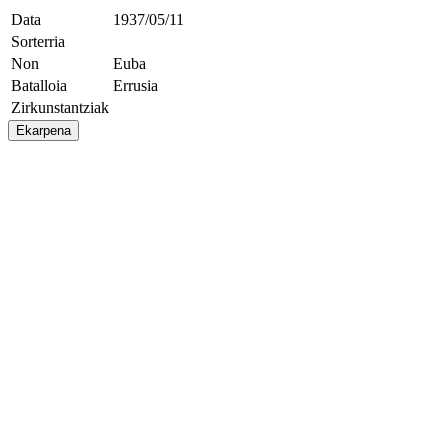
Data
1937/05/11
Sorterria
Non
Euba
Batalloia
Errusia
Zirkunstantziak