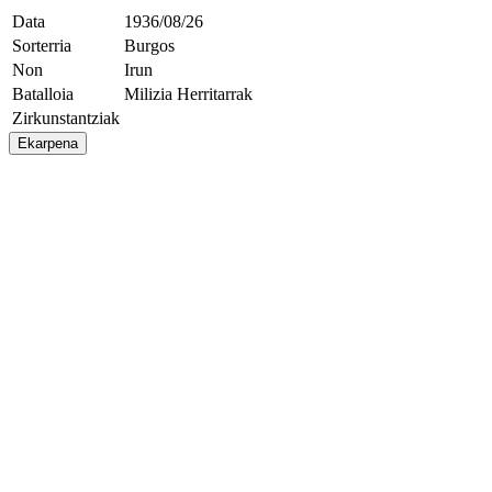
Data
1936/08/26
Sorterria
Burgos
Non
Irun
Batalloia
Milizia Herritarrak
Zirkunstantziak