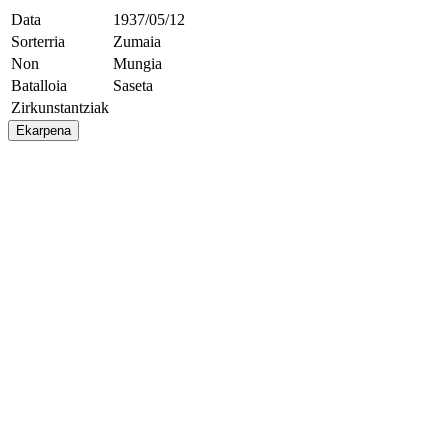
Data
1937/05/12
Sorterria
Zumaia
Non
Mungia
Batalloia
Saseta
Zirkunstantziak