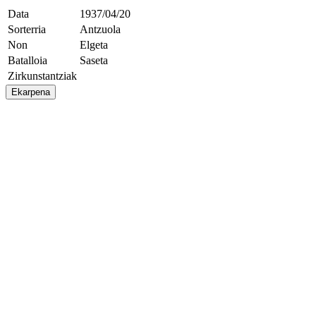
Data
1937/04/20
Sorterria
Antzuola
Non
Elgeta
Batalloia
Saseta
Zirkunstantziak