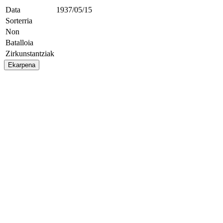
Data
1937/05/15
Sorterria
Non
Batalloia
Zirkunstantziak