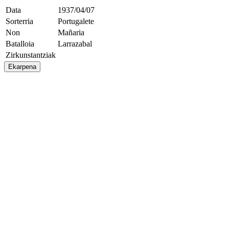
Data
1937/04/07
Sorterria
Portugalete
Non
Mañaria
Batalloia
Larrazabal
Zirkunstantziak