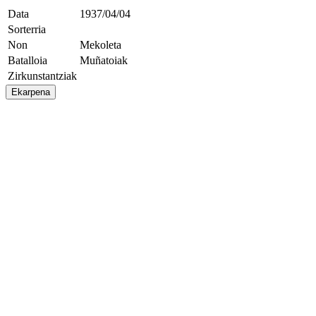
Data
1937/04/04
Sorterria
Non
Mekoleta
Batalloia
Muñatoiak
Zirkunstantziak