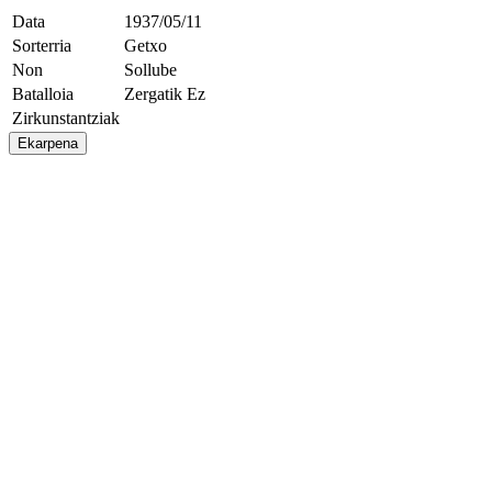
Data
1937/05/11
Sorterria
Getxo
Non
Sollube
Batalloia
Zergatik Ez
Zirkunstantziak