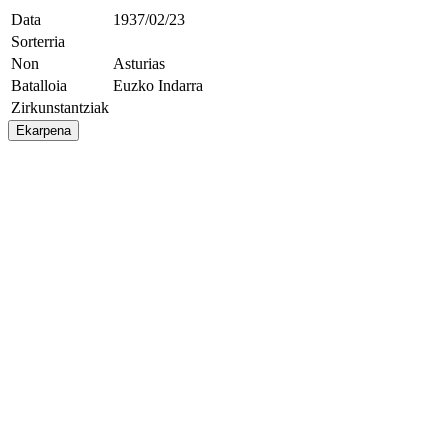
Data
1937/02/23
Sorterria
Non
Asturias
Batalloia
Euzko Indarra
Zirkunstantziak