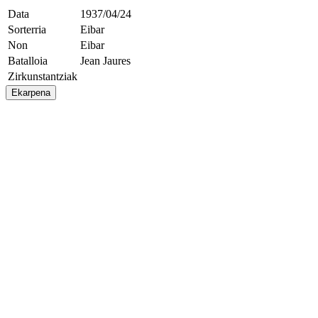
Data
1937/04/24
Sorterria
Eibar
Non
Eibar
Batalloia
Jean Jaures
Zirkunstantziak