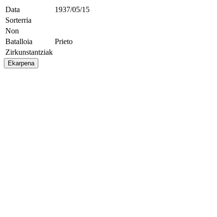
Data
1937/05/15
Sorterria
Non
Batalloia
Prieto
Zirkunstantziak