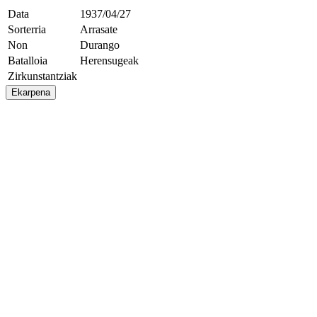
Data
1937/04/27
Sorterria
Arrasate
Non
Durango
Batalloia
Herensugeak
Zirkunstantziak