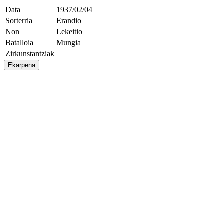
Data
1937/02/04
Sorterria
Erandio
Non
Lekeitio
Batalloia
Mungia
Zirkunstantziak