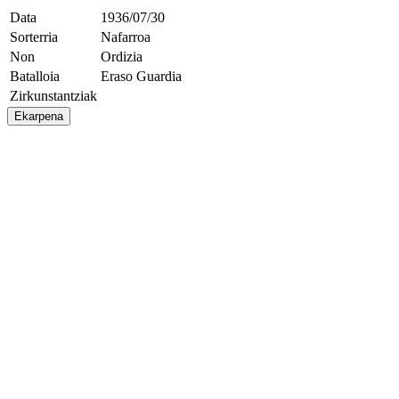
Data
1936/07/30
Sorterria
Nafarroa
Non
Ordizia
Batalloia
Eraso Guardia
Zirkunstantziak