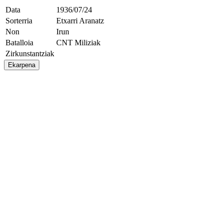
Data
1936/07/24
Sorterria
Etxarri Aranatz
Non
Irun
Batalloia
CNT Miliziak
Zirkunstantziak