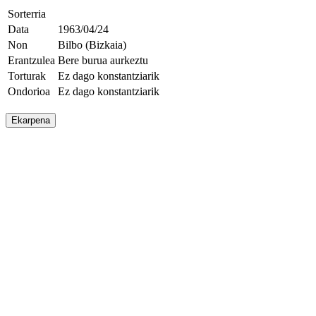
Sorterria
Data
1963/04/24
Non
Bilbo (Bizkaia)
Erantzulea
Bere burua aurkeztu
Torturak
Ez dago konstantziarik
Ondorioa
Ez dago konstantziarik