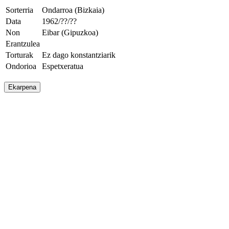
Sorterria
Ondarroa (Bizkaia)
Data
1962/??/??
Non
Eibar (Gipuzkoa)
Erantzulea
Torturak
Ez dago konstantziarik
Ondorioa
Espetxeratua