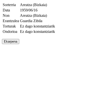
Sorterria
Areatza (Bizkaia)
Data
1959/06/16
Non
Areatza (Bizkaia)
Erantzulea
Guardia Zibila
Torturak
Ez dago konstantziarik
Ondorioa
Ez dago konstantziarik