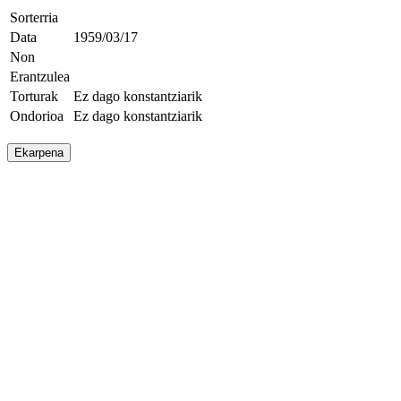
Sorterria
Data
1959/03/17
Non
Erantzulea
Torturak
Ez dago konstantziarik
Ondorioa
Ez dago konstantziarik