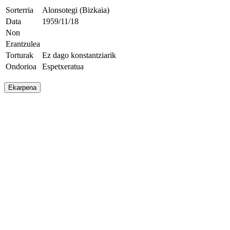
Sorterria
Alonsotegi (Bizkaia)
Data
1959/11/18
Non
Erantzulea
Torturak
Ez dago konstantziarik
Ondorioa
Espetxeratua