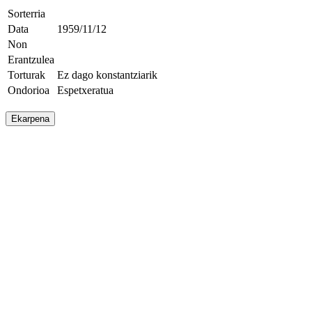
Sorterria
Data
1959/11/12
Non
Erantzulea
Torturak
Ez dago konstantziarik
Ondorioa
Espetxeratua