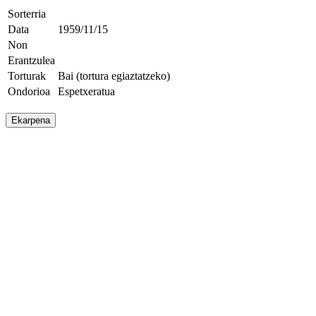
Sorterria
Data
1959/11/15
Non
Erantzulea
Torturak
Bai (tortura egiaztatzeko)
Ondorioa
Espetxeratua