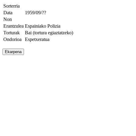
Sorterria
Data
1959/09/??
Non
Erantzulea
Espainiako Polizia
Torturak
Bai (tortura egiaztatzeko)
Ondorioa
Espetxeratua