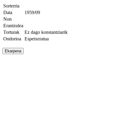
Sorterria
Data
1959/09
Non
Erantzulea
Torturak
Ez dago konstantziarik
Ondorioa
Espetxeratua