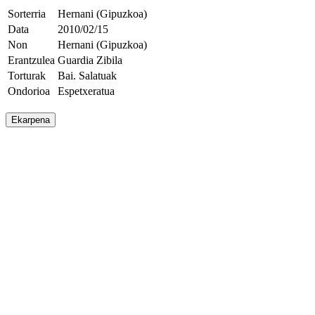
Sorterria
Hernani (Gipuzkoa)
Data
2010/02/15
Non
Hernani (Gipuzkoa)
Erantzulea
Guardia Zibila
Torturak
Bai. Salatuak
Ondorioa
Espetxeratua