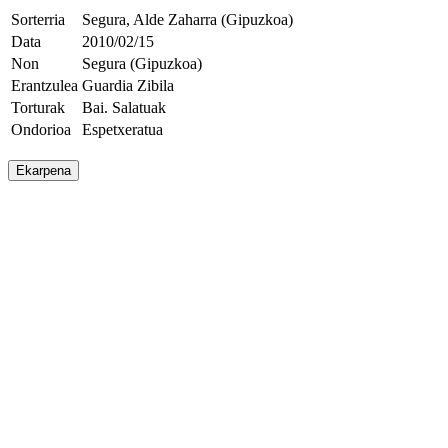
Sorterria
Segura, Alde Zaharra (Gipuzkoa)
Data
2010/02/15
Non
Segura (Gipuzkoa)
Erantzulea
Guardia Zibila
Torturak
Bai. Salatuak
Ondorioa
Espetxeratua