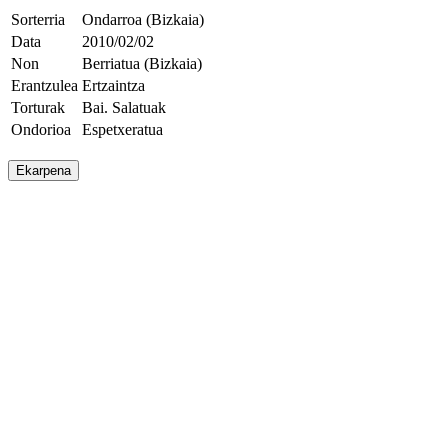
Sorterria
Ondarroa (Bizkaia)
Data
2010/02/02
Non
Berriatua (Bizkaia)
Erantzulea
Ertzaintza
Torturak
Bai. Salatuak
Ondorioa
Espetxeratua