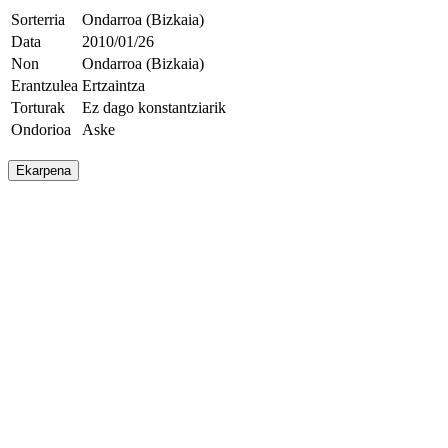
Sorterria
Ondarroa (Bizkaia)
Data
2010/01/26
Non
Ondarroa (Bizkaia)
Erantzulea
Ertzaintza
Torturak
Ez dago konstantziarik
Ondorioa
Aske