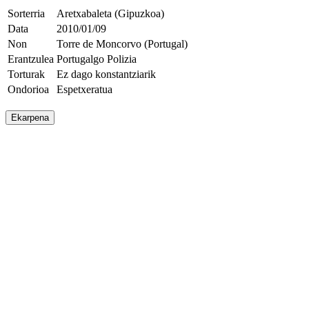
Sorterria
Aretxabaleta (Gipuzkoa)
Data
2010/01/09
Non
Torre de Moncorvo (Portugal)
Erantzulea
Portugalgo Polizia
Torturak
Ez dago konstantziarik
Ondorioa
Espetxeratua