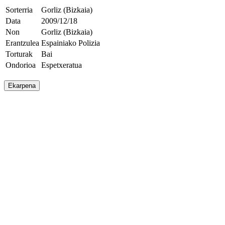
Sorterria
Gorliz (Bizkaia)
Data
2009/12/18
Non
Gorliz (Bizkaia)
Erantzulea
Espainiako Polizia
Torturak
Bai
Ondorioa
Espetxeratua