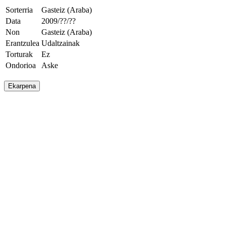
Sorterria
Gasteiz (Araba)
Data
2009/??/??
Non
Gasteiz (Araba)
Erantzulea
Udaltzainak
Torturak
Ez
Ondorioa
Aske