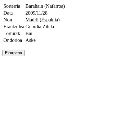
Sorterria
Barañain (Nafarroa)
Data
2009/11/28
Non
Madril (Espainia)
Erantzulea
Guardia Zibila
Torturak
Bai
Ondorioa
Aske