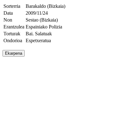
Sorterria
Barakaldo (Bizkaia)
Data
2009/11/24
Non
Sestao (Bizkaia)
Erantzulea
Espainiako Polizia
Torturak
Bai. Salatuak
Ondorioa
Espetxeratua