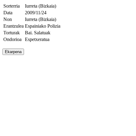
Sorterria
Iurreta (Bizkaia)
Data
2009/11/24
Non
Iurreta (Bizkaia)
Erantzulea
Espainiako Polizia
Torturak
Bai. Salatuak
Ondorioa
Espetxeratua