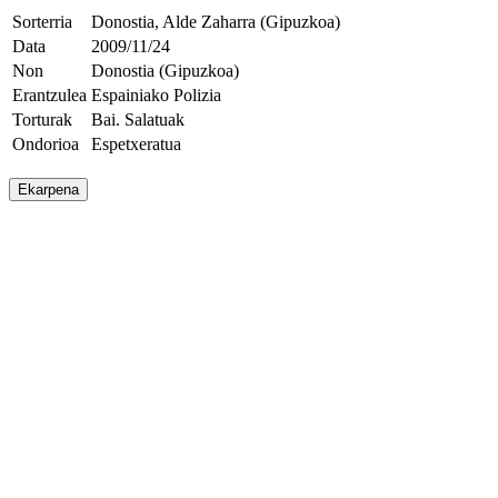
Sorterria
Donostia, Alde Zaharra (Gipuzkoa)
Data
2009/11/24
Non
Donostia (Gipuzkoa)
Erantzulea
Espainiako Polizia
Torturak
Bai. Salatuak
Ondorioa
Espetxeratua