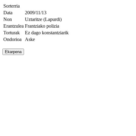
Sorterria
Data
2009/11/13
Non
Uztaritze (Lapurdi)
Erantzulea
Frantziako polizia
Torturak
Ez dago konstantziarik
Ondorioa
Aske