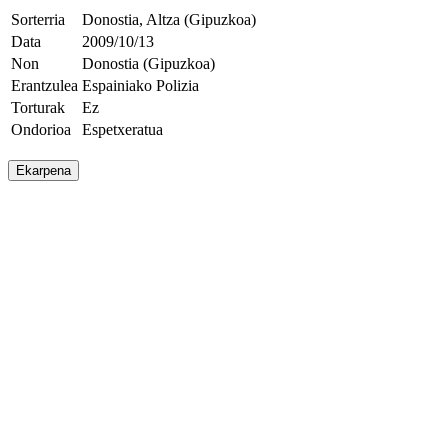
Sorterria
Donostia, Altza (Gipuzkoa)
Data
2009/10/13
Non
Donostia (Gipuzkoa)
Erantzulea
Espainiako Polizia
Torturak
Ez
Ondorioa
Espetxeratua