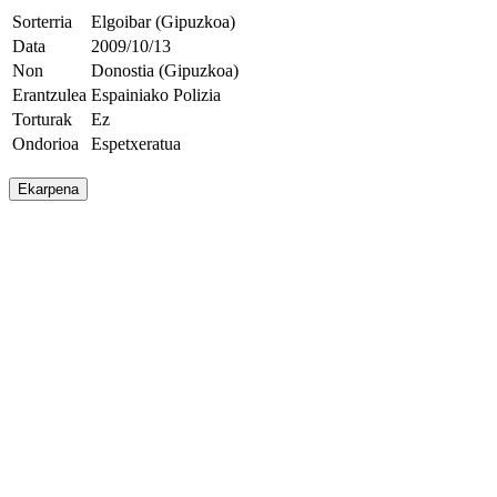
Sorterria
Elgoibar (Gipuzkoa)
Data
2009/10/13
Non
Donostia (Gipuzkoa)
Erantzulea
Espainiako Polizia
Torturak
Ez
Ondorioa
Espetxeratua