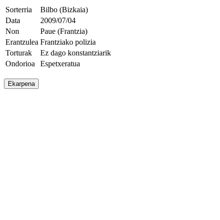
Sorterria
Bilbo (Bizkaia)
Data
2009/07/04
Non
Paue (Frantzia)
Erantzulea
Frantziako polizia
Torturak
Ez dago konstantziarik
Ondorioa
Espetxeratua