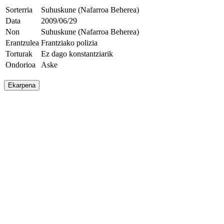
Sorterria
Suhuskune (Nafarroa Beherea)
Data
2009/06/29
Non
Suhuskune (Nafarroa Beherea)
Erantzulea
Frantziako polizia
Torturak
Ez dago konstantziarik
Ondorioa
Aske