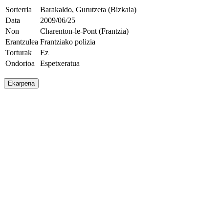
Sorterria
Barakaldo, Gurutzeta (Bizkaia)
Data
2009/06/25
Non
Charenton-le-Pont (Frantzia)
Erantzulea
Frantziako polizia
Torturak
Ez
Ondorioa
Espetxeratua