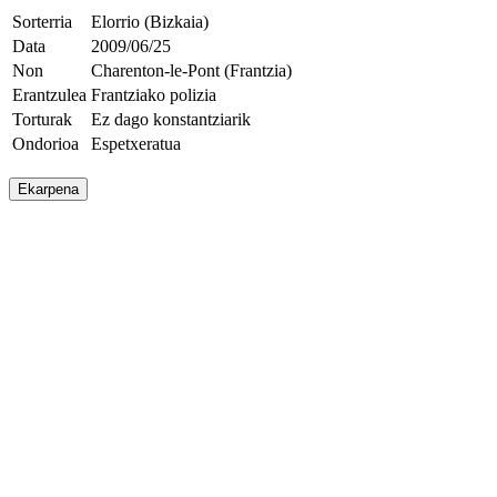
Sorterria
Elorrio (Bizkaia)
Data
2009/06/25
Non
Charenton-le-Pont (Frantzia)
Erantzulea
Frantziako polizia
Torturak
Ez dago konstantziarik
Ondorioa
Espetxeratua