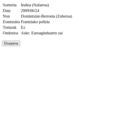
Sorterria
Iruñea (Nafarroa)
Data
2009/06/24
Non
Domintxine-Berroeta (Zuberoa)
Erantzulea
Frantziako polizia
Torturak
Ez
Ondorioa
Aske. Euroaginduaren zai