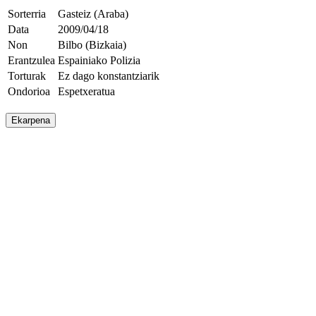
Sorterria
Gasteiz (Araba)
Data
2009/04/18
Non
Bilbo (Bizkaia)
Erantzulea
Espainiako Polizia
Torturak
Ez dago konstantziarik
Ondorioa
Espetxeratua