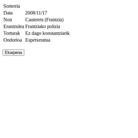
Sorterria
Data
2008/11/17
Non
Cauterets (Frantzia)
Erantzulea
Frantziako polizia
Torturak
Ez dago konstantziarik
Ondorioa
Espetxeratua