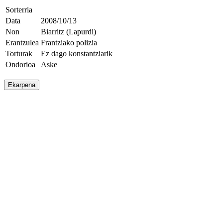
Sorterria
Data
2008/10/13
Non
Biarritz (Lapurdi)
Erantzulea
Frantziako polizia
Torturak
Ez dago konstantziarik
Ondorioa
Aske