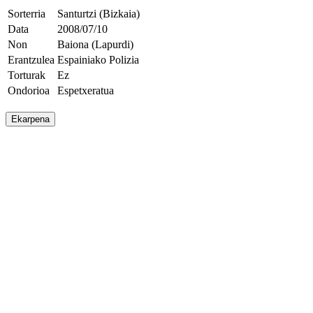
Sorterria
Santurtzi (Bizkaia)
Data
2008/07/10
Non
Baiona (Lapurdi)
Erantzulea
Espainiako Polizia
Torturak
Ez
Ondorioa
Espetxeratua