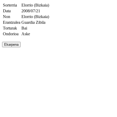
Sorterria
Elorrio (Bizkaia)
Data
2008/07/21
Non
Elorrio (Bizkaia)
Erantzulea
Guardia Zibila
Torturak
Bai
Ondorioa
Aske