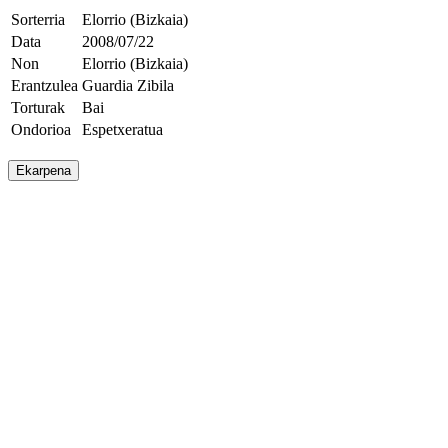
Sorterria
Elorrio (Bizkaia)
Data
2008/07/22
Non
Elorrio (Bizkaia)
Erantzulea
Guardia Zibila
Torturak
Bai
Ondorioa
Espetxeratua